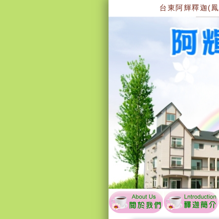
台東阿輝釋迦(鳳梨釋迦