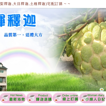
,大目釋迦,土種釋迦)宅配訂購 ~ ~