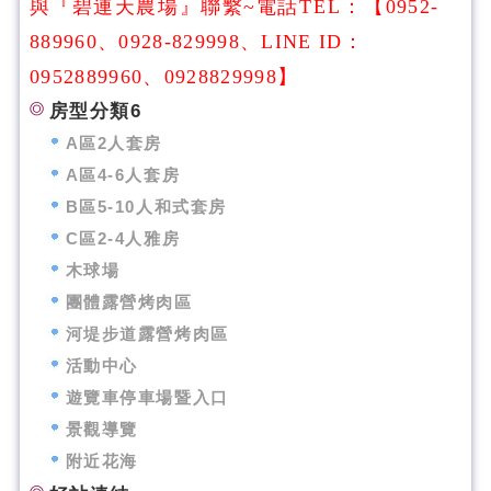
與『碧連天農場』聯繫~電話
TEL：
【
0952-
889960、0928-829998、LINE ID：
0952889960、0928829998
】
房型分類6
A區2人套房
A區4-6人套房
B區5-10人和式套房
C區2-4人雅房
木球場
團體露營烤肉區
河堤步道露營烤肉區
活動中心
遊覽車停車場暨入口
景觀導覽
附近花海