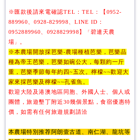
※匯款後請來電確認
TEL：
TEL：
【
0952-
889960、0928-829998、LINE ID：
0952889960、0928829998
】
碧連天農
「
場
。
」
※本農場開放採芭樂-農場種植芭樂，芭樂品
種為帝王芭樂，芭樂如碗公大，每顆約一斤
重，芭樂季節每年約四~五次。檸檬~~歡迎大
家來採芭樂及檸檬~~孔雀魚。
歡迎大陸及港澳地區同胞、外國人士、個人或
團體，旅遊墾丁附近30幾個景點，食宿優惠特
價，如需有任何旅遊規劃請洽
本農場特別推荐阿朗壹古道、南仁湖、龍坑等