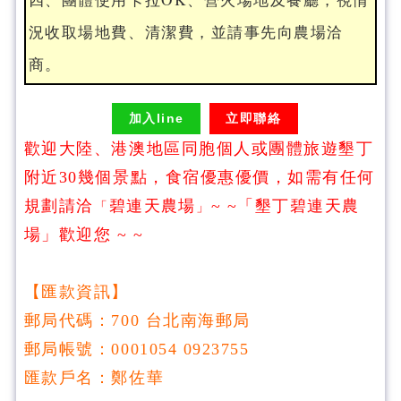
況收取場地費、清潔費，並請事先向農場洽
商。
加入line
立即聯絡
歡迎大陸、港澳地區同胞個人或團體旅遊墾丁
附近30幾個景點，食宿優惠優價，如需有任何
規劃請洽
碧連天農場
~ ~「墾丁碧連天農
「
」
場」歡迎您 ~ ~
【匯款資訊】
郵局代碼：700 台北南海郵局
郵局帳號：0001054 0923755
匯款戶名：鄭佐華