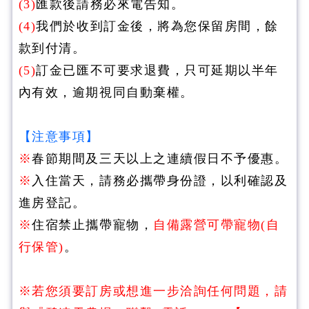
(3)
匯款後請務必來電告知。
(4)
我們於收到訂金後，將為您保留房間，餘
款到付清。
(5)
訂金已匯不可要求退費，只可延期以半年
內有效，逾期視同自動棄權。
【注意事項】
※
春節期間及三天以上之連續假日不予優惠。
※
入住當天，請務必攜帶身份證，以利確認及
進房登記。
※
住宿禁止攜帶寵物，
自備露營可帶寵物(自
行保管)
。
※若您須要訂房或想進一步洽詢任何問題，請