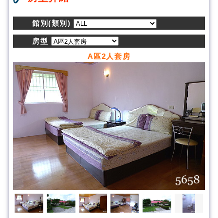
館別(類別)
房型
A區2人套房