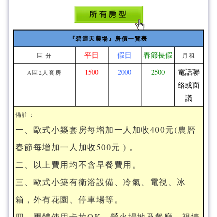
『碧連天農場』房價一覽表
平日
假日
春節長假
區 分
月租
1500
2000
2500
電話聯
A區2人套房
絡或面
議
備註：
一、歐式小築套房每增加一人加收400元(農曆
春節每增加一人加收500元 ) 。
二、以上費用均不含早餐費用。
三、歐式小築有衛浴設備、冷氣、電視、冰
箱，外有花園、停車場等。
四、團體使用卡拉OK、營火場地及餐廳，視情