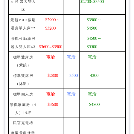
$2700~$3500
人房-加大雙人
床
$2900～
$3900～
景觀Villa假期
$3200
$4500
湯房單人床x2
$4500～
景觀villa湯房
$3600~$3900
$5500
超大雙人床x2
電洽
電洽
電洽
標準雙床房
（紫韻）
$2800
3500
4200
標準雙床房
（沐影）
電洽
電洽
電洽
標準四人房
$3600
$4800
景觀家庭房（4
人）15坪
民宿充電樁
庭園景觀休憩