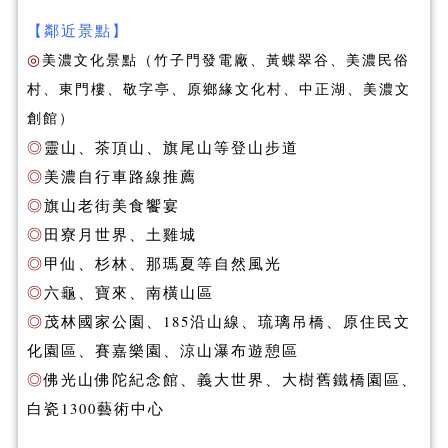
【鄰近景點】
◎
美濃文化景點（竹子門發電廠、黃蝶翠谷、美濃民俗
村、東門樓、敬字亭、原鄉緣文化村、中正湖、美濃文
創館）
◎
靈山、茶頂山、旗尾山等登山步道
◎
美濃自行車路線推薦
◎
旗山老街美食饗宴
◎
田寮月世界、土雞城
◎
甲仙、杉林、那瑪夏等自然風光
◎
六龜、寶來、南橫山區
◎
茂林國家公園、185沿山線、琉璃吊橋、原住民文
化園區、賽嘉樂園、涼山瀑布遊憩區
◎
佛光山佛陀紀念館、義大世界、大樹舊鐵橋園區、
白瓷1300藝術中心