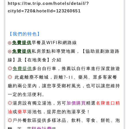
https://tw.trip.com/hotels/detail/?
cityId=720&hotelId=123260651
【我們的特色】
◎
免費提供
早餐及WIFI和網路線
◎
免費提供
私房景點和導覽地圖，
【協助規劃旅遊路
線】
及
【在地美食】
介紹
◎
免費提供
多台自行車，推薦以自行車進行深度旅遊
◎
此處離塵不離城，距離7-11、藥局、眾多客家餐
廳約兩公里內，讓您享受鄉村風光，也可以讓您維持
一定的生活便利。
◎
湯房設有獨立湯池，另可
加價購買
精選
名牌進口
精
油
或
藥草
浴池包，提昇您的泡湯享受！
◎
戶外
餐飲區提供多樣冰品、飲料、零食、餅乾、泡
...等，需
額外計費
。