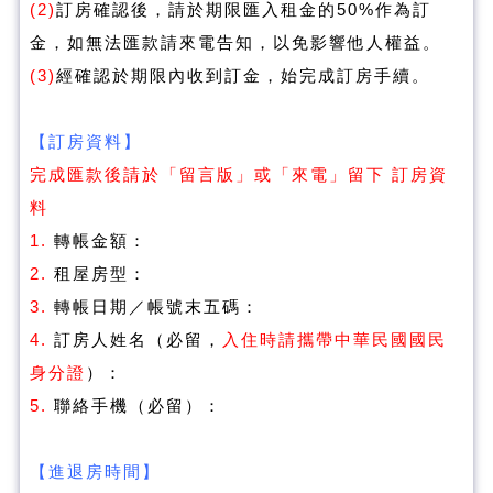
(2)
訂房確認後，請於期限匯入租金的50%作為訂
金，如無法匯款請來電告知，以免影響他人權益
。
(3)
經確認於
期限內收到訂金，始完成訂房手續。
【訂房資料】
完成匯款後請於「留言版」或「來電」留下 訂房資
料
1.
轉帳金額：
2.
租屋房型：
3.
轉帳日期／帳號末五碼：
4.
訂房人姓名（必留，
入住時請攜帶中華民國國民
身分證
）：
5.
聯絡手機（必留）：
【進退房時間】