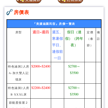
房價表
『美濃涵園民宿』房價一覽表
週日~週四
週五、
假日（連
房型
定價
備
寒暑假
假）（跨年
（春
註
平日、
夜）
節）
連假前
一日
$2000~$2400
$2700～
特色涵洞2人房
$3500
A-加大雙人記
憶床
$2200~$2400
$2700～
特色涵洞2人房
$3500
B XXXL床
節能度假屋２