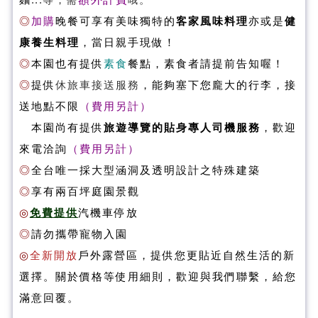
麵
哦
◎
加購
晚餐
可享有美味獨特的
客家風味料理
亦或是
健
康養生料理
，當日親手現做！
◎
本園也
有
提供
素食
餐點，素食者請提前告知喔！
◎
提供
休旅車接送服務
，能夠塞下您龐大的行李
，接
送地點不限
（費用另計）
本園尚有提供
旅遊導覽的貼身專人司機服務
，歡迎
來電洽詢
（費用另計）
◎
全台唯一採大型涵洞及透明設計之特殊建築
◎
享有兩百坪庭園景觀
◎
免費提供
汽機車停放
◎
請勿攜帶寵物入園
◎
全新開放
戶外露營區，提供您更貼近自然生活的新
選擇。關於價格等使用細則，歡迎與我們聯繫，給您
滿意回覆。