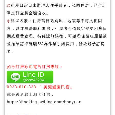
◎
租屋日當日未辦理入住手續者，視同住房，已付訂
單之訂金將全額沒收。
◎
租屋因素：住房當日遇颱風、地震等不可抗拒因
素，以致無法順利進房，租屋者可依規定變更租房日
期或退費處理。待確認無誤後，可辦理保留租屋權益
並扣除訂單總額5%為作業手續費用，餘款退予訂房
者。
如欲訂房歡迎電洽訂房專線：
0933-610-333
「 美濃涵園民宿」
或是透過線上刷卡訂房：
https://booking.owlting.com/hanyuan