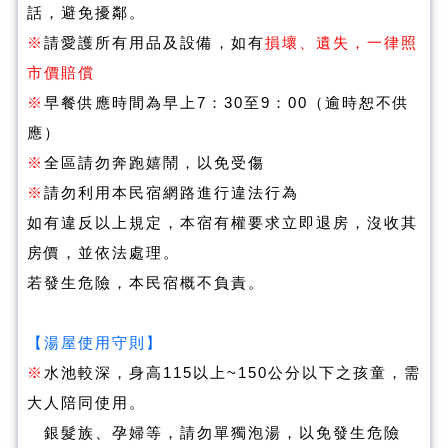
話，避免擾鄰。
※
請愛護所有用品及設備，如有
損壞、遺失，一律照
市價賠償
※
早餐供應時間為早上7：30至9：00（逾時恕不供
應）
※
全區請勿奔跑嬉鬧，以免受傷
※
請勿利用本民宿網路進行違法行為
如有違反以上規定，本宿有權要求立即退房，沒收其
房價，並依法處理。
若發生危險，本民宿概不負責。
湯屋使用守則
【
】
※
水池較深，身高115以上~150公分以下之孩童，需
大人陪同使用。
銀髮族、孕婦等，請勿單獨泡湯，以免發生危險