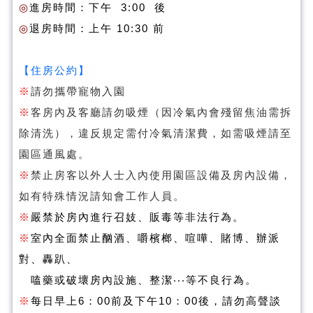
◎
進房時間：下午 3:00 後
◎
退房時間：上午 10:30 前
【住房公約】
※
請勿攜帶寵物入園
※
客房內及客廳請勿吸煙（因冷氣內會殘留焦油需拆
除清洗），違反規定需付冷氣清潔費，如需吸煙請至
園區通風處。
※
禁止房客以外人士入內使用園區設備及房內設備，
如有特殊情況請知會工作人員。
※
嚴禁於房內進行召妓、販毒等非法行為。
※
室內全面禁止酗酒、嚼檳榔、喧嘩、賭博、辦派
對、轟趴、
嗑藥或破壞房內設施、整潔‧‧‧等不良行為。
※
每日早上6：00前及下午10：00後，請勿高聲談