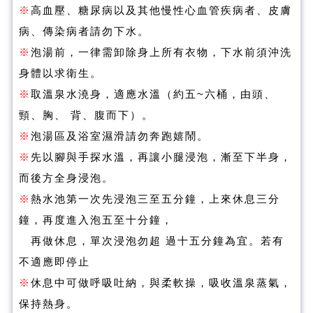
※
高血壓、糖尿病以及其他慢性心血管疾病者、皮膚
病、傳染病者請勿下水。
※
泡湯前，一律需卸除身上所有衣物，下水前須沖洗
身體以求衛生。
※
取溫泉水澆身，適應水溫（約五~六桶，由頭、
頸、胸、 背、腹而下）。
※
泡湯區及浴室濕滑請勿奔跑嬉鬧。
※
先以腳與手探水溫，再讓小腿浸泡，漸至下半身，
而後方全身浸泡。
※
熱水池第一次先浸泡三至五分鐘，上來休息三分
鐘，再度進入泡五至十分鐘，
再做休息，單次浸泡勿超 過十五分鐘為宜。若有
不適應即停止
※
休息中可做呼吸吐納，與柔軟操，吸收溫泉蒸氣，
保持熱身。