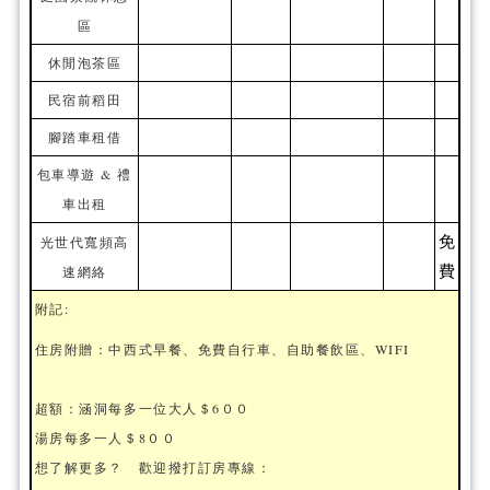
區
休閒泡茶區
民宿前稻田
腳踏車租借
包車導遊 & 禮
車出租
免
光世代寬頻高
費
速網絡
附記:
住房附贈：中西式早餐、免費自行車、自助餐飲區、WIFI
超額：涵洞每多一位大人＄6００
湯房每多一人＄8００
想了解更多？ 歡迎撥打訂房專線：