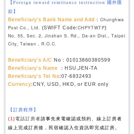
【Foreign inward remittance instruction 國外匯
款】
Chunghwa
Beneficiary’s Bank Name and Add
：
Post Co., Ltd.
CHPYTWTP
(SWIFT Code:
)
No. 55, Sec. 2, Jinshan S. Rd., Da-an Dist., Taipei
City, Taiwan , R.O.C.
Beneficiary’s A/C
No：01013860380599
Beneficiary’s Name
：HSU,JEN-TA
Beneficiary’s Tel No
:07-6832493
Currency
:CNY, USD, HKD, or EUR only
【訂房程序】
(1)
電話訂房者
請事先來電確認或預約、線上訂房者
線上完成訂房後，民宿確認入住資訊即完成訂房。