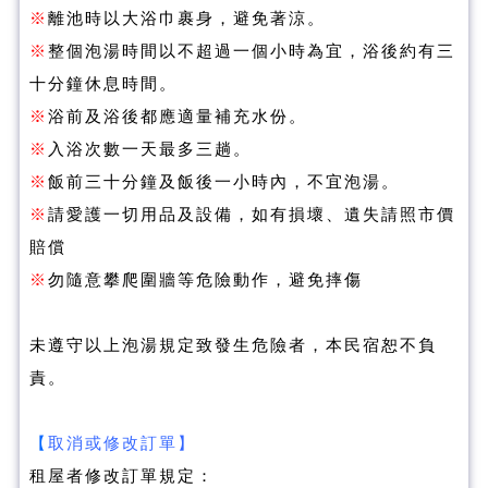
※
離池時以大浴巾裹身，避免著涼。
※
整個泡湯時間以不超過一個小時為宜，浴後約有三
十分鐘休息時間。
※
浴前及浴後都應適量補充水份。
※
入浴次數一天最多三趟。
※
飯前三十分鐘及飯後一小時內，不宜泡湯。
※
請愛護一切用品及設備，如有損壞、遺失請照市價
賠償
※
勿隨意攀爬圍牆等危險動作，避免摔傷
未遵守以上泡湯規定致發生危險者，本民宿恕不負
責。
【
取消或修改訂單】
租屋者修改訂單規定：