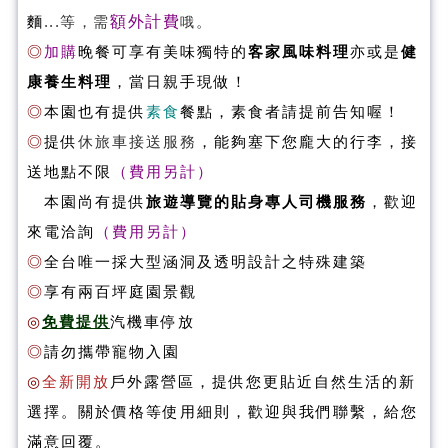
...等，需
額外計費
。
麵
哦
◎
加購
晚餐
可享有美味獨特的
客家風味料理
亦或是
健
康養生料理
，當日親手現做！
◎
本園也
有
提供
素食
餐點，素食者請提前告知喔！
◎
提供
休旅車接送服務
，能夠塞下您龐大的行李
，接
送地點不限
（費用另計）
本園尚有提供
旅遊導覽的貼身專人司機服務
，歡迎
來電洽詢
（費用另計）
◎
全台唯一採大型涵洞及透明設計之特殊建築
◎
享有兩百坪庭園景觀
◎
免費提供
汽機車停放
◎
請勿攜帶寵物入園
◎
全新開放
戶外露營區，提供您更貼近自然生活的新
選擇。關於價格等使用細則，歡迎與我們聯繫，給您
滿意回覆。