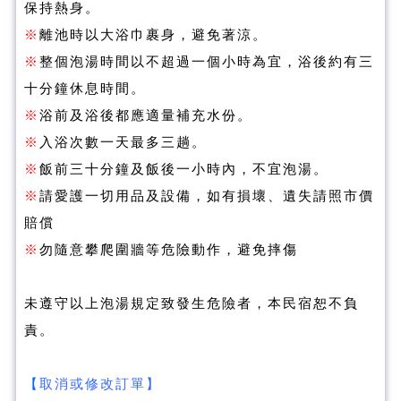
保持熱身。
※
離池時以大浴巾裹身，避免著涼。
※
整個泡湯時間以不超過一個小時為宜，浴後約有三
十分鐘休息時間。
※
浴前及浴後都應適量補充水份。
※
入浴次數一天最多三趟。
※
飯前三十分鐘及飯後一小時內，不宜泡湯。
※
請愛護一切用品及設備，如有損壞、遺失請照市價
賠償
※
勿隨意攀爬圍牆等危險動作，避免摔傷
未遵守以上泡湯規定致發生危險者，本民宿恕不負
責。
【
取消或修改訂單】