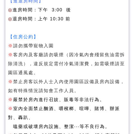
【進退房時間】
◎
進房時間：下午 3:00 後
◎
退房時間：上午 10:30 前
【住房公約】
※
請勿攜帶寵物入園
※
客房內及客廳請勿吸煙（因冷氣內會殘留焦油需拆
除清洗），違反規定需付冷氣清潔費，如需吸煙請至
園區通風處。
※
禁止房客以外人士入內使用園區設備及房內設備，
如有特殊情況請知會工作人員。
※
嚴禁於房內進行召妓、販毒等非法行為。
※
室內全面禁止酗酒、嚼檳榔、喧嘩、賭博、辦派
對、轟趴、
嗑藥或破壞房內設施、整潔‧‧‧等不良行為。