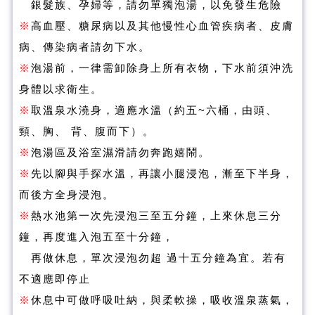
銀髮族、孕婦等，請勿單獨泡湯，以免發生危險
※
高血壓、糖尿病以及其他慢性心血管疾病者、皮膚
病、傳染病者請勿下水。
※
泡湯前，一律需卸除身上所有衣物，下水前須沖洗
身體以求衛生。
※
取溫泉水澆身，適應水溫（約五~六桶，由頭、
頸、胸、 背、腹而下）。
※
泡湯區及浴室濕滑請勿奔跑嬉鬧。
※
先以腳與手探水溫，再讓小腿浸泡，漸至下半身，
而後方全身浸泡。
※
熱水池第一次先浸泡三至五分鐘，上來休息三分
鐘，再度進入泡五至十分鐘，
再做休息，單次浸泡勿超 過十五分鐘為宜。若有
不適應即停止
※
休息中可做呼吸吐納，與柔軟操，吸收溫泉蒸氣，