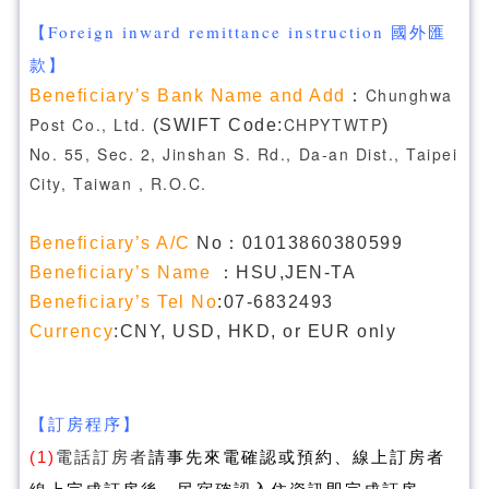
【Foreign inward remittance instruction 國外匯
款】
Chunghwa
Beneficiary’s Bank Name and Add
：
Post Co., Ltd.
CHPYTWTP
(SWIFT Code:
)
No. 55, Sec. 2, Jinshan S. Rd., Da-an Dist., Taipei
City, Taiwan , R.O.C.
Beneficiary’s A/C
No：01013860380599
Beneficiary’s Name
：HSU,JEN-TA
Beneficiary’s Tel No
:07-6832493
Currency
:CNY, USD, HKD, or EUR only
【訂房程序】
(1)
電話訂房者
請事先來電確認或預約、線上訂房者