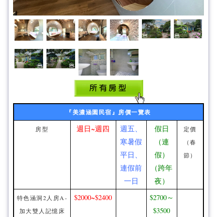
『美濃涵園民宿』房價一覽表
週日~週四
週五、
假日
房型
定價
寒暑假
（連
（春
平日、
假）
節）
連假前
（跨年
一日
夜）
$2000~$2400
$2700～
特色涵洞2人房A-
$3500
加大雙人記憶床