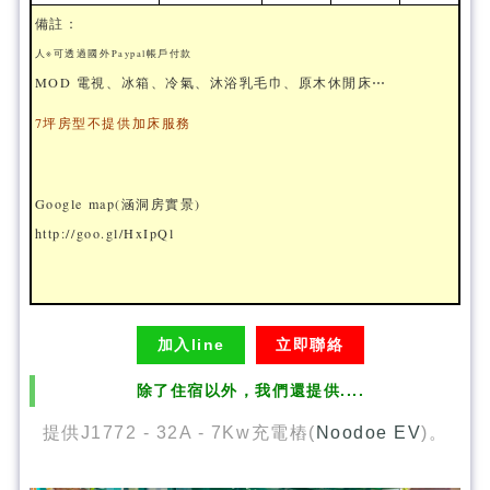
備註：
人※可透過國外Paypal帳戶付款
MOD 電視、冰箱、冷氣、沐浴乳毛巾、原木休閒床⋯
7坪房型不提供加床服務
Google map(涵洞房實景)
http://goo.gl/HxIpQl
加入line
立即聯絡
除了住宿以外，我們還提供....
提供J1772 - 32A - 7Kw充電樁(
Noodoe EV
)。