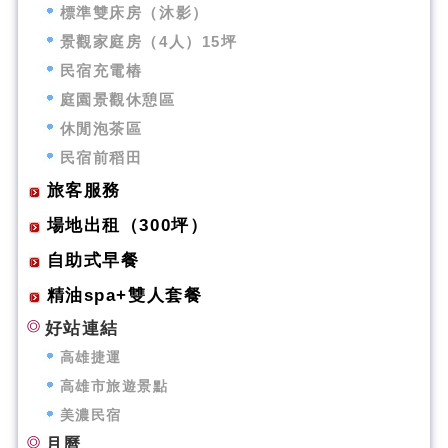
標準雙床房（沐影）
景觀家庭房（4人）15坪
民宿充電樁
庭園景觀休憩區
休閒泡茶區
民宿前稻田
旅客服務
場地出租（300坪）
自助式早餐
精油spa+雙人套餐
好站連結
高雄捷運
高雄市旅遊景點
美濃民宿
月曆