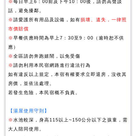
※
每日早上6：00前及下午10：00後，請勿高聲談
話，避免擾鄰。
※
請愛護所有用品及設備，如有
損壞、遺失，一律照
市價賠償
※
早餐供應時間為早上7：30至9：00（逾時恕不供
應）
※
全區請勿奔跑嬉鬧，以免受傷
※
請勿利用本民宿網路進行違法行為
如有違反以上規定，本宿有權要求立即退房，沒收其
房價，並依法處理。
若發生危險，本民宿概不負責。
湯屋使用守則
【
】
※
水池較深，身高115以上~150公分以下之孩童，需
大人陪同使用。