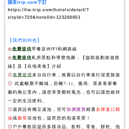
請至trip.com下訂
https://tw.trip.com/hotels/detail/?
cityId=720&hotelId=123260651
【我們的特色】
◎
免費提供
早餐及WIFI和網路線
◎
免費提供
私房景點和導覽地圖，
【協助規劃旅遊路
線】
及
【在地美食】
介紹
◎
免費提供
多台自行車，推薦以自行車進行深度旅遊
◎
此處離塵不離城，距離7-11、藥局、眾多客家餐
廳約兩公里內，讓您享受鄉村風光，也可以讓您維持
一定的生活便利。
◎
湯房設有獨立湯池，另可
加價購買
精選
名牌進口
精
油
或
藥草
浴池包，提昇您的泡湯享受！
◎
戶外
餐飲區提供多樣冰品、飲料、零食、餅乾、泡