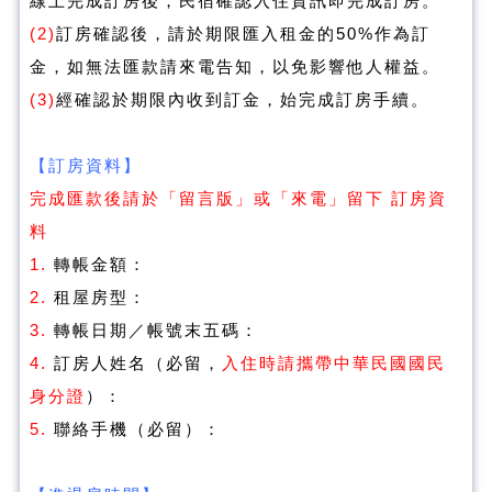
線上完成訂房後，民宿確認入住資訊即完成訂房。
(2)
訂房確認後，請於期限匯入租金的50%作為訂
金，如無法匯款請來電告知，以免影響他人權益
。
(3)
經確認於
期限內收到訂金，始完成訂房手續。
【訂房資料】
完成匯款後請於「留言版」或「來電」留下 訂房資
料
1.
轉帳金額：
2.
租屋房型：
3.
轉帳日期／帳號末五碼：
4.
訂房人姓名（必留，
入住時請攜帶中華民國國民
身分證
）：
5.
聯絡手機（必留）：