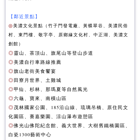
【鄰近景點】
◎
美濃文化景點（竹子門發電廠、黃蝶翠谷、美濃民俗
村、東門樓、敬字亭、原鄉緣文化村、中正湖、美濃文
創館）
◎
靈山、茶頂山、旗尾山等登山步道
◎
美濃自行車路線推薦
◎
旗山老街美食饗宴
◎
田寮月世界、土雞城
◎
甲仙、杉林、那瑪夏等自然風光
◎
六龜、寶來、南橫山區
◎
茂林國家公園、185沿山線、琉璃吊橋、原住民文
化園區、賽嘉樂園、涼山瀑布遊憩區
◎
佛光山佛陀紀念館、義大世界、大樹舊鐵橋園區、
白瓷1300藝術中心