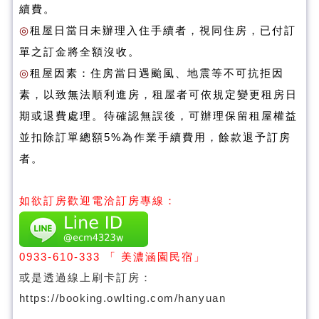
續費。
◎
租屋日當日未辦理入住手續者，視同住房，已付訂
單之訂金將全額沒收。
◎
租屋因素：住房當日遇颱風、地震等不可抗拒因
素，以致無法順利進房，租屋者可依規定變更租房日
期或退費處理。待確認無誤後，可辦理保留租屋權益
並扣除訂單總額5%為作業手續費用，餘款退予訂房
者。
如欲訂房歡迎電洽訂房專線：
0933-610-333
「 美濃涵園民宿」
或是透過線上刷卡訂房：
https://booking.owlting.com/hanyuan