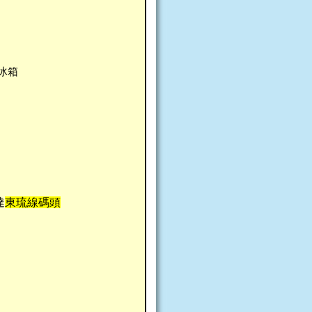
冰箱
達
東琉線碼頭