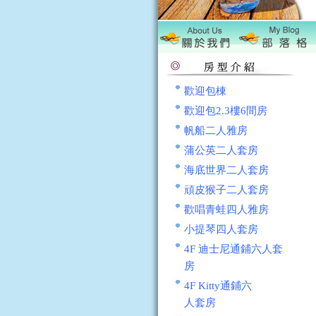
歡迎包棟
歡迎包2.3樓6間房
帆船二人雅房
蒲公英二人套房
海底世界二人套房
頑皮猴子二人套房
歡唱青蛙四人雅房
小提琴四人套房
4F 迪士尼通鋪六人套
房
4F Kitty通鋪六
人套房