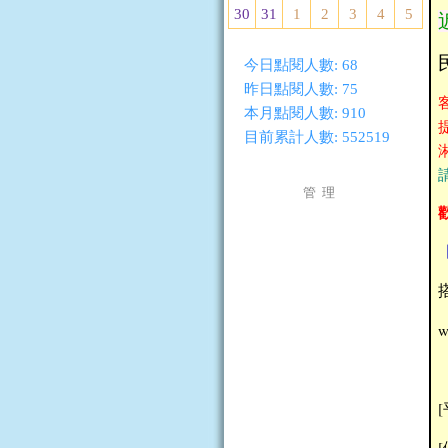
30
31
1
2
3
4
5
今日點閱人數:
68
昨日點閱人數:
75
本月點閱人數:
910
目前累計人數:
552519
管 理