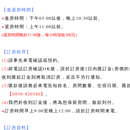
【進退房時間】
※
進房時間：下午03:00以後，晚上10:30以前。
※
退房時間：上午11:00以前。
(退房時間晚於11:00後，每小時加收300元)
【訂房程序】
(1)
請事先來電確認或預約。
(2)
經電話訂房確認OK後，請於訂房後2日內匯訂金(房價的
收到匯款訂金則將取消訂房，並且不另行通知。
(3)
匯款後請務必來電告知姓名、房間數量、住宿日期、匯款
【0930-820540】
。
(4)
我們於收到訂金後，將為您保留房間，餘款到付。
※
訂房時間早上9:00至晚上12:00，請於訂房時間來電。
【訂房資料】