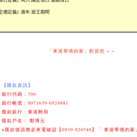
[定價定義]: 過年.迎王期間
「東港華僑的家」歡迎您 ~ ~
【匯款資訊】
銀行代碼：700
銀行帳號：0071639-0524981
匯款銀行：東港郵局
匯款戶名： 鄭博元
※匯款後請務必來電確認
【0930-820540】「 東港華僑的家