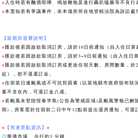
※
入住時若有酗酒喧嘩、鳴放鞭炮及進行轟趴嗑藥等不良行
※
本需知若有爭議事件，依本場所所在地管轄法院為訴訟處
【延期與退費說明】
※
匯款後若因故欲取消訂房，請於10日前通知（自入住日算
※
匯款後若因故欲取消訂房，請於3~9日前通知（自入住日
※
匯款後若因故欲取消訂房或更改住宿天數、房間數量，於
起），恕不退還訂金。
※
住宿當日逢颱風或不可抗拒因素 (以當地縣市政府頒布狀
素不含在內，可退訂金八成。
※
若颱風未登陸恆春半島(公告為警戒區域)及颱風警報已解
雨)，房客需於住宿前二日中午12點前提出退房通知，可退
※
【周邊景點資訊】
※
◎
華僑市場 步行約3 分鐘