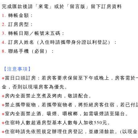
完成匯款後請「來電」或於「留言版」留下訂房資料
1.
轉帳金額：
2.
訂房房型：
3.
轉帳日期／帳號末五碼：
4.
訂房人姓名（入住時請攜帶身分證以利登記）：
8.
聯絡手機（必留）：
【注意事項】
※
當日口頭訂房：若房客要求保留至下午或晚上，房客需於
金，否則以現場房客為優先。
※
房內全面禁止烹煮及烤肉，敬請配合。
※
禁止攜帶寵物，若攜帶寵物者，將拒絕房客住宿，若已付
※
室內全面禁止酒、吸煙、嚼檳榔，如需吸煙請至陽台。
※
住宿時人數超過房型基本人數每人加收550元。
※
住宿時請先依照規定辦理住房登記，並繳清餘款。(以現金