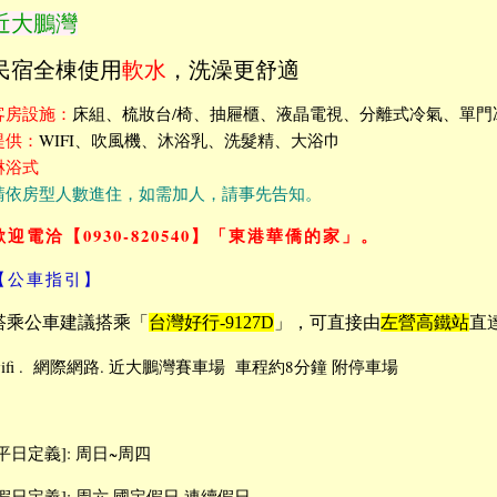
近大鵬灣
民宿全棟使用
軟水
，洗澡更舒適
客房設施：
床組、梳妝台/椅、抽屜櫃、液晶電視、分離式冷氣、單門
提供：
WIFI、吹風機、沐浴乳、洗髮精、大浴巾
淋浴式
請依房型人數進住，如需加人，請事先告知。
歡迎電洽【0930-820540】「東港華僑的家」。
【公車指引】
搭乘公車建議搭乘「
台灣好行-9127D
」，可直接由
左營高鐵站
直
wifi . 網際網路. 近大鵬灣賽車場 車程約8分鐘 附停車場
[平日定義]: 周日~周四
[假日定義]: 周六.國定假日.連續假日