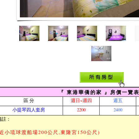
『 東港華僑的家 』房價一覽
區 分
週日~週四
週五
小提琴四人套房
2200
2400
備註：
(近小琉球渡船場
200公尺,
東隆宮150公尺
)