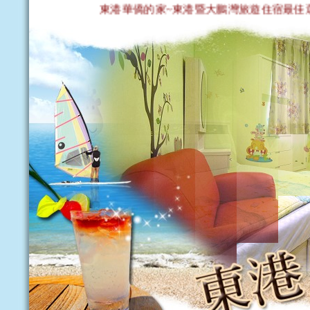
東港華僑的家~東港暨大鵬灣旅遊住宿最佳選擇 ~