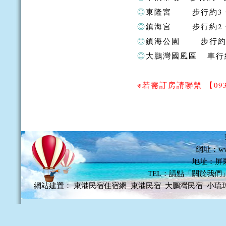
◎
東隆宮 步行約3
◎
鎮海宮 步行約2
◎
鎮海公園 步行約
◎
大鵬灣國風區 車行
※若需訂房請聯繫
【093
網址：www
地址：屏
TEL：請點「關於我們
網站建置：
東港民宿住宿網
東港民宿
大鵬灣民宿
小琉