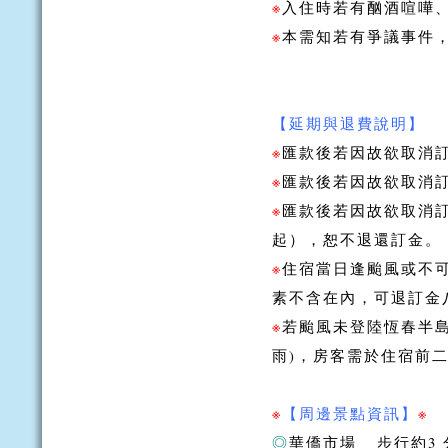
※
入住時若有酗酒喧嘩
※
本需知若有爭議事件
【延期與退費說明】
※
匯款後若因故欲取消訂
※
匯款後若因故欲取消訂
※
匯款後若因故欲取消
起），恕不退還訂金。
※
住宿當日逢颱風或不可
素不含在內，可退訂金
※
若颱風未登陸恆春半島
雨)，房客需於住宿前
※
【周邊景點資訊】
※
◎
華僑市場 步行約3