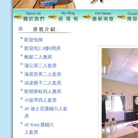
歡迎包棟
歡迎包2.3樓6間房
帆船二人雅房
蒲公英二人套房
海底世界二人套房
頑皮猴子二人套房
歡唱青蛙四人雅房
小提琴四人套房
4F 迪士尼通鋪六人套
房
4F Kitty通鋪六
人套房