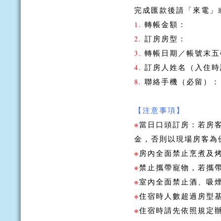
完成匯款後請「來電」
1.
轉帳金額：
2.
訂房房型：
3.
轉帳日期／帳號末五
4.
訂房人姓名（入住時
8.
聯絡手機（必留）：
【注意事項】
※
當日口頭訂房：若房
金，否則以現場房客為
※
房內全面禁止烹煮及
※
禁止攜帶寵物，若攜
※
室內全面禁止酒、吸
※
住宿時人數超過房型基
※
住宿時請先依照規定辦