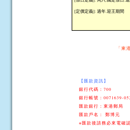
[定價定義]: 過年.迎王期間
「東港華
【匯款資訊】
銀行代碼：700
銀行帳號：0071639-052
匯款銀行：東港郵局
匯款戶名： 鄭博元
※匯款後請務必來電確