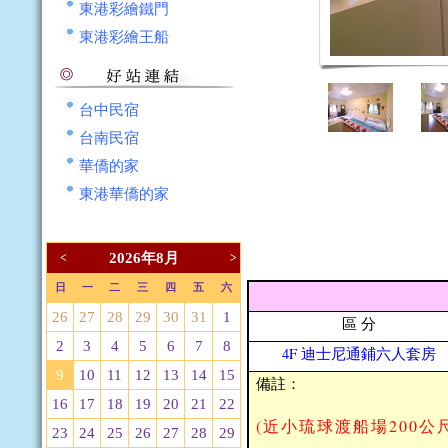
東港彩繪鐵門
東港彩繪王船
台中民宿
台南民宿
華僑的家
東港華僑的家
2026年8月
<
>
日
一
二
三
四
五
六
26
27
28
29
30
31
1
區 分
2
3
4
5
6
7
8
4F 迪士尼通鋪六人套房
9
10
11
12
13
14
15
備註：
16
17
18
19
20
21
22
(近小琉球渡船場
200公
23
24
25
26
27
28
29