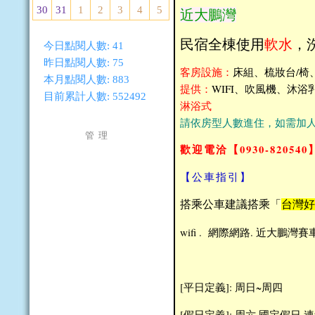
30
31
1
2
3
4
5
近大鵬灣
民宿全棟使用
軟水
，
今日點閱人數:
41
昨日點閱人數:
75
客房設施：
床組、梳妝台/
本月點閱人數:
883
提供：
WIFI、吹風機、沐
目前累計人數:
552492
淋浴式
請依房型人數進住，如需加
管 理
歡迎電洽【0930-8205
【公車指引】
搭乘公車建議搭乘「
台灣好行
wifi . 網際網路. 近大鵬
[平日定義]: 周日~周四
[假日定義]: 周六.國定假日.