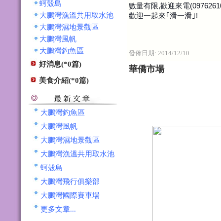
蚵殼島
數量有限,歡迎來電(09762610
歡迎一起來｢滑一滑｣!
大鵬灣漁溫共用取水池
大鵬灣濕地景觀區
大鵬灣風帆
大鵬灣釣魚區
發佈日期:
2014/12/10
好消息(*0篇)
華僑市場
美食介紹(*0篇)
大鵬灣釣魚區
大鵬灣風帆
大鵬灣濕地景觀區
大鵬灣漁溫共用取水池
蚵殼島
大鵬灣飛行俱樂部
大鵬灣國際賽車場
更多文章...