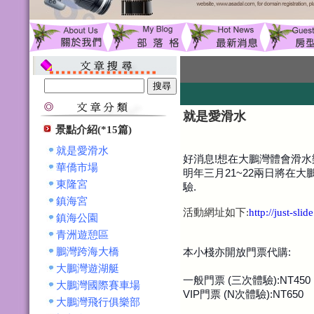
就是愛滑水
景點介紹(*15篇)
就是愛滑水
好消息!想在大鵬灣體會滑水
華僑市場
明年三月21~22兩日將在
東隆宮
驗.
鎮海宮
活動網址如下:
http://just-sl
鎮海公園
青洲遊憩區
本小棧亦開放門票代購:
鵬灣跨海大橋
大鵬灣遊湖艇
一般門票 (三次體驗):NT450
大鵬灣國際賽車場
VIP門票 (N次體驗):NT650
大鵬灣飛行俱樂部