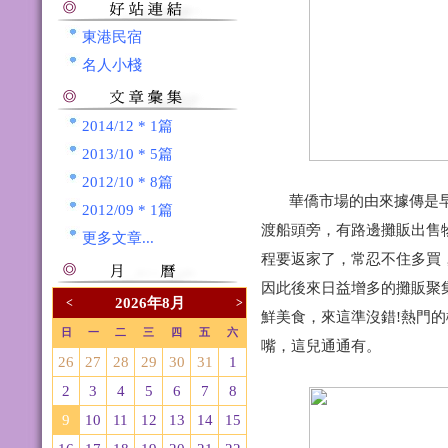
東港民宿
名人小棧
2014/12 * 1篇
2013/10 * 5篇
2012/10 * 8篇
華僑市場
的由來據傳是
2012/09 * 1篇
渡船頭旁，有路邊攤販出售
更多文章...
程要返家了，常忍不住多買
因此後來日益增多的攤販聚
2026年8月
<
>
鮮美食，來這準沒錯!熱門
日
一
二
三
四
五
六
嘴，這兒通通有。
26
27
28
29
30
31
1
2
3
4
5
6
7
8
9
10
11
12
13
14
15