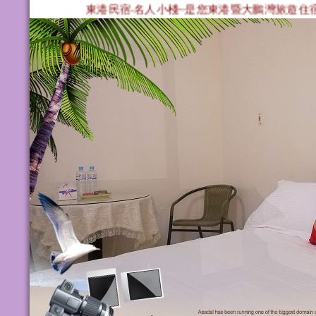
東港民宿‧名人小棧~是您東港暨大鵬灣旅遊住宿首選 