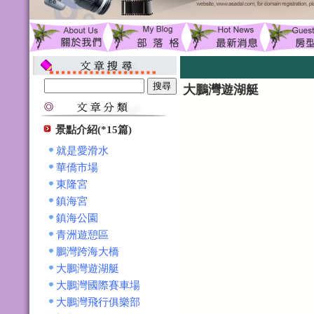
大鵬灣遊湖艇
景點介紹(*15篇)
就是愛滑水
華僑市場
東隆宮
鎮海宮
鎮海公園
青洲遊憩區
鵬灣跨海大橋
大鵬灣遊湖艇
大鵬灣國際賽車場
大鵬灣飛行俱樂部