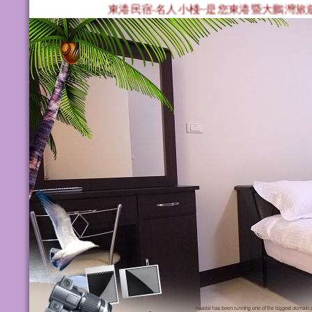
東港民宿‧名人小棧~是您東港暨大鵬灣旅遊住