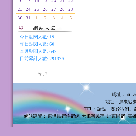
16
17
18
19
20
21
22
23
24
25
26
27
28
29
30
31
1
2
3
4
5
今日點閱人數:
19
昨日點閱人數:
60
本月點閱人數:
649
目前累計人數:
291939
管 理
網址：http://
地址：屏東縣東
TEL：請點「關於我們」
網站建置：
東港民宿住宿網
大鵬灣民宿
屏東民宿
高