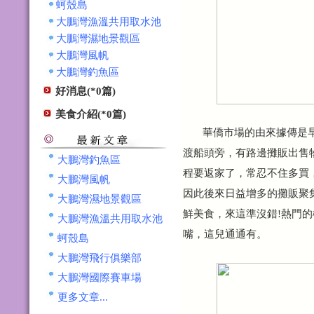
蚵殼島
大鵬灣漁溫共用取水池
大鵬灣濕地景觀區
大鵬灣風帆
大鵬灣釣魚區
好消息(*0篇)
美食介紹(*0篇)
華僑市場
的由來據傳是
渡船頭旁，有路邊攤販出售
大鵬灣釣魚區
程要返家了，常忍不住多買
大鵬灣風帆
因此後來日益增多的攤販聚
大鵬灣濕地景觀區
鮮美食，來這準沒錯!熱門
大鵬灣漁溫共用取水池
嘴，這兒通通有。
蚵殼島
大鵬灣飛行俱樂部
大鵬灣國際賽車場
更多文章...