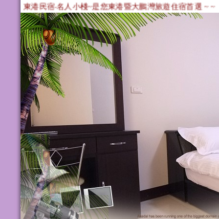
東港民宿‧名人小棧~是您東港暨大鵬灣旅遊住宿首選 ~ ~