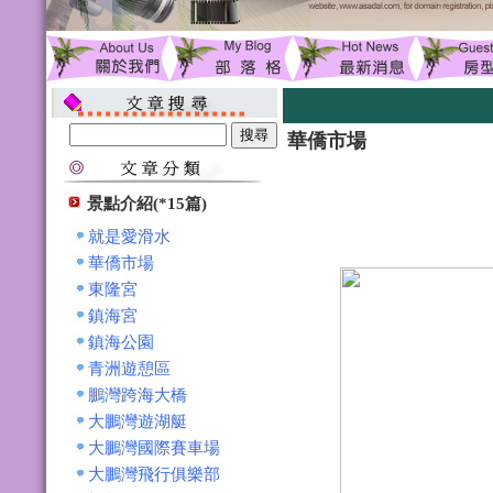
華僑市場
景點介紹(*15篇)
就是愛滑水
華僑市場
東隆宮
鎮海宮
鎮海公園
青洲遊憩區
鵬灣跨海大橋
大鵬灣遊湖艇
大鵬灣國際賽車場
大鵬灣飛行俱樂部