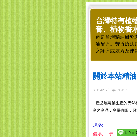
台灣特有植
膏、植物香
這是台灣精油研究
油配方。芳香療法
之診療或處方及建
關於本站精油
2011/9/28 下午 02:42:46
產品屬農業生產的天然
產之產品，產量有限，原
規格:
價格:
元