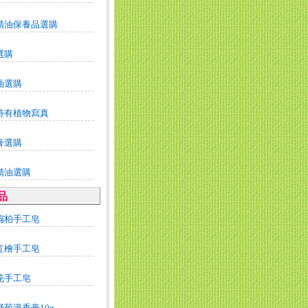
精油保養品選購
選購
油選購
特有植物寫真
膏選購
精油選購
品
扁柏手工皂
紅檜手工皂
花手工皂
野菊漫香膏10g