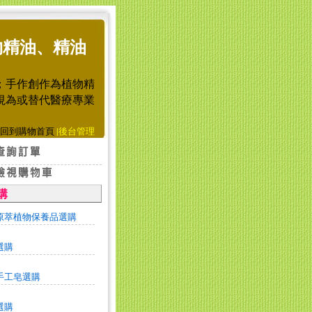
物精油、精油
；手作創作為植物精
視為或替代醫療專業
回到購物首頁
|
後台管理
購
原萃植物保養品選購
選購
手工皂選購
選購