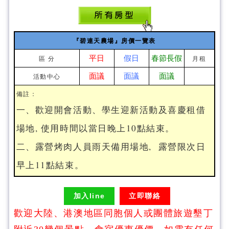
『碧連天農場』房價一覽表
平日
假日
春節長假
區 分
月租
面議
面議
面議
活動中心
備註：
一、歡迎開會活動、學生迎新活動及喜慶租借
場地, 使用時間以當日晚上10點結束。
二、露營烤肉人員雨天備用場地, 露營限次日
早上11點結束。
加入line
立即聯絡
歡迎大陸、港澳地區同胞個人或團體旅遊墾丁