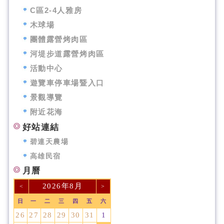
C區2-4人雅房
木球場
團體露營烤肉區
河堤步道露營烤肉區
活動中心
遊覽車停車場暨入口
景觀導覽
附近花海
好站連結
碧連天農場
高雄民宿
月曆
2026年8月
<
>
日
一
二
三
四
五
六
26
27
28
29
30
31
1