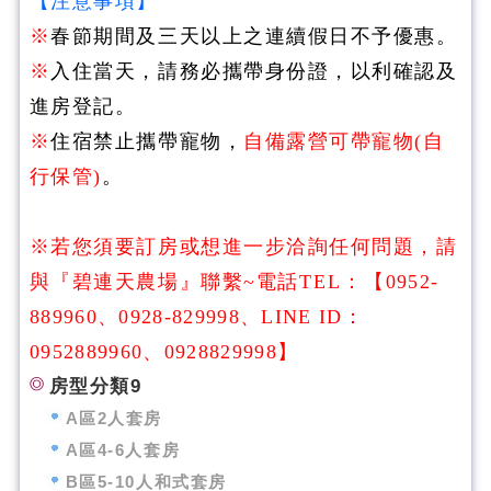
【注意事項】
※
春節期間及三天以上之連續假日不予優惠。
※
入住當天，請務必攜帶身份證，以利確認及
進房登記。
※
住宿禁止攜帶寵物，
自備露營可帶寵物(自
行保管)
。
※若您須要訂房或想進一步洽詢任何問題，請
與『碧連天農場』聯繫~電話
TEL：
【
0952-
889960、0928-829998、LINE ID：
0952889960、0928829998
】
房型分類9
A區2人套房
A區4-6人套房
B區5-10人和式套房