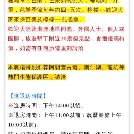
種為帝王芭樂，芭樂如碗公大，每顆約一斤
重，芭樂季節每年約四~五次。檸檬~~歡迎大
家來採芭樂及檸檬~~孔雀魚。
歡迎大陸及港澳地區同胞、外國人士、個人或
團體，旅遊墾丁附近30幾個景點，食宿優惠特
價，如需有任何旅遊規劃請洽
本農場特別推荐阿朗壹古道、南仁湖、龍坑等
熱門生態保護區，請洽
【進退房時間】
※
進房時間：下午14:00以後。
※
退房時間：上午11:00以前﹝農曆春節上午
10:00以前)。