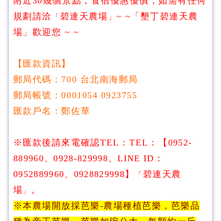
附近30幾個景點，食宿優惠優價，如需有任何
規劃請洽
碧連天農場
~ ~「墾丁碧連天農
「
」
場」歡迎您 ~ ~
【匯款資訊】
郵局代碼：700 台北南海郵局
郵局帳號：0001054 0923755
匯款戶名：鄭佐華
※匯款後請來電確認
TEL：
TEL：
【
0952-
889960、0928-829998、LINE ID：
0952889960、0928829998
】
碧連天農
「
場
。
」
※本農場開放採芭樂-農場種植芭樂，芭樂品