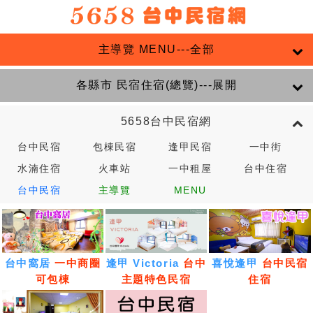
主導覽 MENU---全部
各縣市 民宿住宿(總覽)---展開
5658台中民宿網
台中民宿
包棟民宿
逢甲民宿
一中街
水湳住宿
火車站
一中租屋
台中住宿
台中民宿
主導覽
MENU
台中窩居
一中商圈
逢甲 Victoria
台中
喜悅逢甲
台中民宿
可包棟
主題特色民宿
住宿