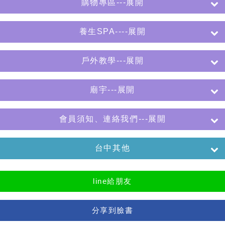
購物專區---展開
養生SPA----展開
戶外教學---展開
廟宇---展開
會員須知、連絡我們---展開
台中其他
line給朋友
分享到臉書