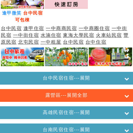
逢甲微笑
台中民宿
可包棟
台中民宿
逢甲住宿
一中商商民宿
一中商圈住宿
一中街
民宿
一中街住宿
水湳住宿
東海大學民宿
火車站民宿
豐
原民宿
北屯民宿
一中租屋
台中民宿
台中住宿
台中民宿住宿---展開
露營區---展開全部
高雄民宿住宿---展開
台南民宿住宿---展開