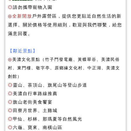
◎
請勿攜帶寵物入園
◎
全新開放
戶外露營區，提供您更貼近自然生活的新
選擇。關於價格等使用細則，歡迎與我們聯繫，給您
滿意回覆。
【鄰近景點】
◎
美濃文化景點（竹子門發電廠、黃蝶翠谷、美濃民俗
村、東門樓、敬字亭、原鄉緣文化村、中正湖、美濃文
創館）
◎
靈山、茶頂山、旗尾山等登山步道
◎
美濃自行車路線推薦
◎
旗山老街美食饗宴
◎
田寮月世界、土雞城
◎
甲仙、杉林、那瑪夏等自然風光
◎
六龜、寶來、南橫山區