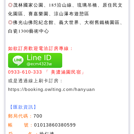
◎
茂林國家公園、185沿山線、琉璃吊橋、原住民文
化園區、賽嘉樂園、涼山瀑布遊憩區
◎
佛光山佛陀紀念館、義大世界、大樹舊鐵橋園區、
白瓷1300藝術中心
如欲訂房歡迎電洽訂房專線：
0933-610-333
「 美濃涵園民宿」
或是透過線上刷卡訂房：
https://booking.owlting.com/hanyuan
【匯款資訊】
郵局代碼：
700
帳 號：
01013860380599
戶 名