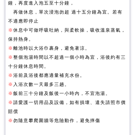
鐘，再度進入泡五至十分鐘，
再做休息，單次浸泡勿超 過十五分鐘為宜。若有
不適應即停止
※
休息中可做呼吸吐納，與柔軟操，吸收溫泉蒸氣，
保持熱身。
※
離池時以大浴巾裹身，避免著涼。
※
整個泡湯時間以不超過一個小時為宜，浴後約有三
十分鐘休息時間。
※
浴前及浴後都應適量補充水份。
※
入浴次數一天最多三趟。
※
飯前三十分鐘及飯後一小時內，不宜泡湯。
※
請愛護一切用品及設備，如有損壞、遺失請照市價
賠償
※
勿隨意攀爬圍牆等危險動作，避免摔傷