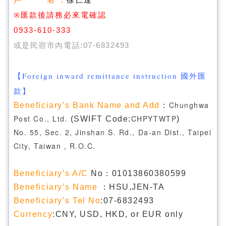
：
徐仁達
※
匯款後請務必來電確認
0933-610-333
或是民宿市內電話:07-6832493
【Foreign inward remittance instruction 國外匯
款】
Chunghwa
Beneficiary’s Bank Name and Add
：
Post Co., Ltd.
CHPYTWTP
(SWIFT Code:
)
No. 55, Sec. 2, Jinshan S. Rd., Da-an Dist., Taipei
City, Taiwan , R.O.C.
Beneficiary’s A/C
No：01013860380599
Beneficiary’s Name
：HSU,JEN-TA
Beneficiary’s Tel No
:07-6832493
Currency
:CNY, USD, HKD, or EUR only