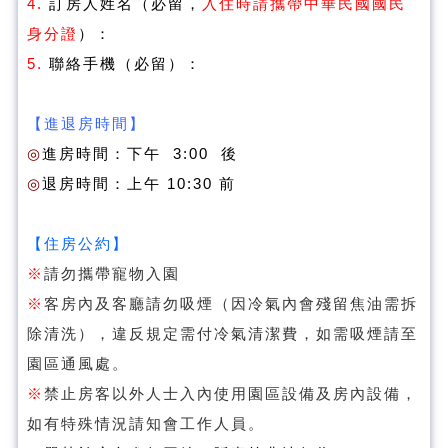
4.
訂房人姓名（必留，
入住時請攜帶中華民國國民
身分證
）：
5.
聯絡手機（必留）：
【進退房時間】
◎
進房時間：下午 3:00 後
◎
退房時間：上午 10:30 前
【住房公約】
※
請勿攜帶寵物入園
※
客房內及客廳請勿吸煙（因冷氣內會殘留焦油需拆
除清洗），違反規定需付冷氣清潔費，如需吸煙請至
園區通風處。
※
禁止房客以外人士入內使用園區設備及房內設備，
如有特殊情況請知會工作人員。