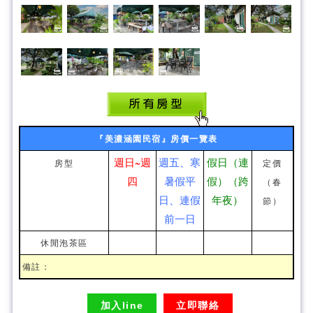
『美濃涵園民宿』房價一覽表
週日~週
週五、寒
假日（連
房型
定價
四
暑假平
假）（跨
（春
日、連假
年夜）
節）
前一日
休閒泡茶區
備註：
加入line
立即聯絡