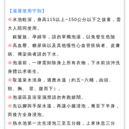
湯屋使用守則
【
】
※
水池較深，身高115以上~150公分以下之孩童，需
大人陪同使用。
銀髮族、孕婦等，請勿單獨泡湯，以免發生危險
※
高血壓、糖尿病以及其他慢性心血管疾病者、皮膚
病、傳染病者請勿下水。
※
泡湯前，一律需卸除身上所有衣物，下水前須沖洗
身體以求衛生。
※
取溫泉水澆身，適應水溫（約五~六桶，由頭、
頸、胸、 背、腹而下）。
※
泡湯區及浴室濕滑請勿奔跑嬉鬧。
※
先以腳與手探水溫，再讓小腿浸泡，漸至下半身，
而後方全身浸泡。
※
熱水池第一次先浸泡三至五分鐘，上來休息三分