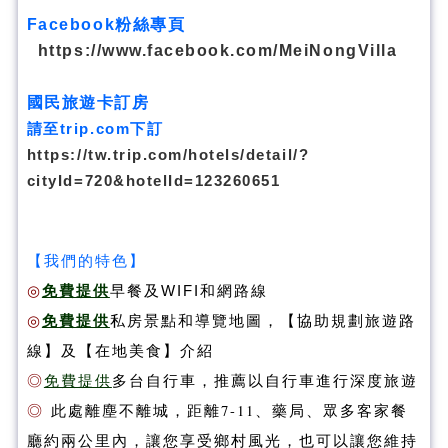
Facebook粉絲專頁
https://www.facebook.com/MeiNongVilla
國民旅遊卡訂房
請至trip.com下訂
https://tw.trip.com/hotels/detail/?
cityId=720&hotelId=123260651
【我們的特色】
◎
免費提供
早餐及WIFI和網路線
◎
免費提供
私房景點和導覽地圖，
【協助規劃旅遊路
線】
及
【在地美食】
介紹
◎
免費提供
多台自行車，推薦以自行車進行深度旅遊
◎
此處離塵不離城，距離7-11、藥局、眾多客家餐
廳約兩公里內，讓您享受鄉村風光，也可以讓您維持