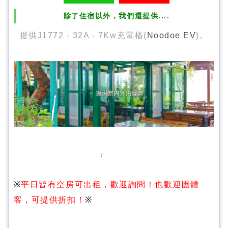
除了住宿以外，我們還提供....
提供J1772 - 32A - 7Kw充電樁(
Noodoe EV
)。
「美濃涵園民宿」歡迎您 ~ ~ ~ 平
※
平日皆有空房可出租，歡迎詢問！也歡迎團體
客，可提供折扣！
※