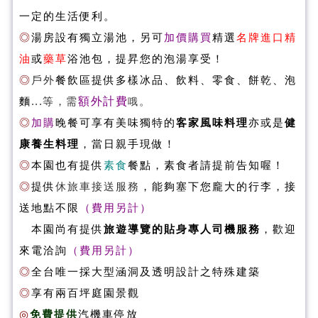
一定的生活便利。
◎
湯房設有獨立湯池，另可
加價購買
精選
名牌進口
精
油
或
藥草
浴池包，提昇您的泡湯享受！
◎
戶外
餐飲區提供多樣冰品、飲料、零食、餅乾、泡
...等，需
額外計費
。
麵
哦
◎
加購
晚餐
可享有美味獨特的
客家風味料理
亦或是
健
康養生料理
，當日親手現做！
◎
本園也
有
提供
素食
餐點，素食者請提前告知喔！
◎
提供
休旅車接送服務
，能夠塞下您龐大的行李
，接
送地點不限
（費用另計）
本園尚有提供
旅遊導覽的貼身專人司機服務
，歡迎
來電洽詢
（費用另計）
◎
全台唯一採大型涵洞及透明設計之特殊建築
◎
享有兩百坪庭園景觀
◎
免費提供
汽機車停放