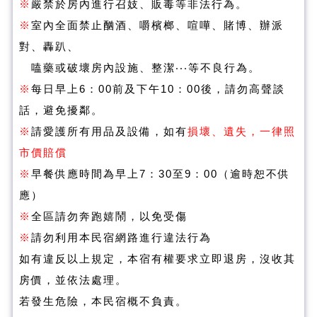
※
嚴禁於房內進行召妓、販毒等非法行為。
※
室內全面禁止酗酒、嚼檳榔、喧嘩、賭博、辦派
對、轟趴、
嗑藥或破壞房內設施、整潔‧‧‧等不良行為。
※
每日早上6：00前及下午10：00後，請勿高聲談
話，避免擾鄰。
※
請愛護所有用品及設備，如有
損壞、遺失，一律照
市價賠償
※
早餐供應時間為早上7：30至9：00（逾時恕不供
應）
※
全區請勿奔跑嬉鬧，以免受傷
※
請勿利用本民宿網路進行違法行為
如有違反以上規定，本宿有權要求立即退房，沒收其
房價，並依法處理。
若發生危險，本民宿概不負責。