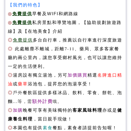
【我們的特色】
◎
免費提供
早餐及WIFI和網路線
◎
免費提供
私房景點和導覽地圖，
【協助規劃旅遊路
線】
及
【在地美食】
介紹
◎
免費提供
多台自行車，推薦以自行車進行深度旅遊
◎
此處離塵不離城，距離7-11、藥局、眾多客家餐
廳約兩公里內，讓您享受鄉村風光，也可以讓您維持
一定的生活便利。
◎
湯房設有獨立湯池，另可
加價購買
精選
名牌進口
精
油
或
藥草
浴池包，提昇您的泡湯享受！
◎
戶外
餐飲區提供多樣冰品、飲料、零食、餅乾、泡
...等，需
額外計費
。
麵
哦
◎
加購
晚餐
可享有美味獨特的
客家風味料理
亦或是
健
康養生料理
，當日親手現做！
◎
本園也
有
提供
素食
餐點，素食者請提前告知喔！