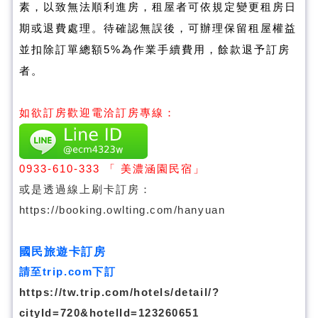
素，以致無法順利進房，租屋者可依規定變更租房日
期或退費處理。待確認無誤後，可辦理保留租屋權益
並扣除訂單總額5%為作業手續費用，餘款退予訂房
者。
如欲訂房歡迎電洽訂房專線：
0933-610-333
「 美濃涵園民宿」
或是透過線上刷卡訂房：
https://booking.owlting.com/hanyuan
國民旅遊卡訂房
請至trip.com下訂
https://tw.trip.com/hotels/detail/?
cityId=720&hotelId=123260651