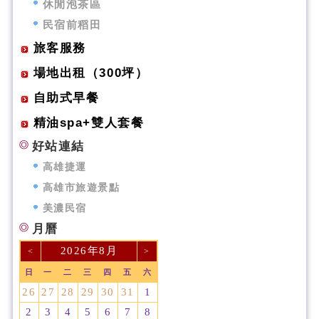
休閒泡茶區
民宿前稻田
旅客服務
場地出租（300坪）
自助式早餐
精油spa+雙人套餐
好站連結
高雄捷運
高雄市旅遊景點
美濃民宿
月曆
2026年8月
<
>
日
一
二
三
四
五
六
26
27
28
29
30
31
1
2
3
4
5
6
7
8