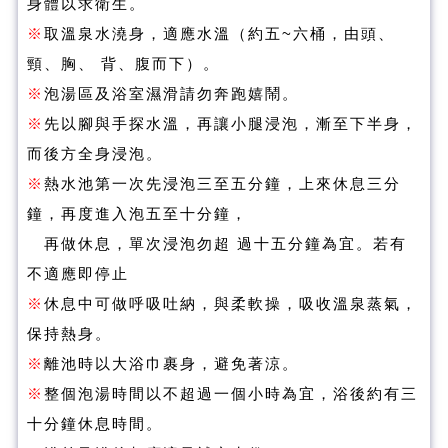
身體以求衛生。
※
取溫泉水澆身，適應水溫（約五~六桶，由頭、
頸、胸、 背、腹而下）。
※
泡湯區及浴室濕滑請勿奔跑嬉鬧。
※
先以腳與手探水溫，再讓小腿浸泡，漸至下半身，
而後方全身浸泡。
※
熱水池第一次先浸泡三至五分鐘，上來休息三分
鐘，再度進入泡五至十分鐘，
再做休息，單次浸泡勿超 過十五分鐘為宜。若有
不適應即停止
※
休息中可做呼吸吐納，與柔軟操，吸收溫泉蒸氣，
保持熱身。
※
離池時以大浴巾裹身，避免著涼。
※
整個泡湯時間以不超過一個小時為宜，浴後約有三
十分鐘休息時間。