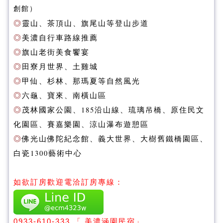
創館）
◎
靈山、茶頂山、旗尾山等登山步道
◎
美濃自行車路線推薦
◎
旗山老街美食饗宴
◎
田寮月世界、土雞城
◎
甲仙、杉林、那瑪夏等自然風光
◎
六龜、寶來、南橫山區
◎
茂林國家公園、185沿山線、琉璃吊橋、原住民文
化園區、賽嘉樂園、涼山瀑布遊憩區
◎
佛光山佛陀紀念館、義大世界、大樹舊鐵橋園區、
白瓷1300藝術中心
如欲訂房歡迎電洽訂房專線：
0933-610-333
「 美濃涵園民宿」