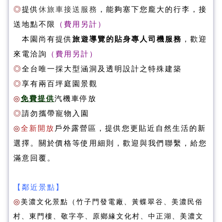
◎
提供
休旅車接送服務
，能夠塞下您龐大的行李
，接
送地點不限
（費用另計）
本園尚有提供
旅遊導覽的貼身專人司機服務
，歡迎
來電洽詢
（費用另計）
◎
全台唯一採大型涵洞及透明設計之特殊建築
◎
享有兩百坪庭園景觀
◎
免費提供
汽機車停放
◎
請勿攜帶寵物入園
◎
全新開放
戶外露營區，提供您更貼近自然生活的新
選擇。關於價格等使用細則，歡迎與我們聯繫，給您
滿意回覆。
【鄰近景點】
◎
美濃文化景點（竹子門發電廠、黃蝶翠谷、美濃民俗
村、東門樓、敬字亭、原鄉緣文化村、中正湖、美濃文