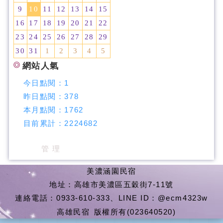
9
10
11
12
13
14
15
16
17
18
19
20
21
22
23
24
25
26
27
28
29
30
31
1
2
3
4
5
網站人氣
今日點閱：
1
昨日點閱：
378
本月點閱：
1762
目前累計：
2224682
管 理
美濃涵園民宿
地址：高雄市美濃區五穀街7-11號
連絡電話：0933-610-333、LINE ID：@ecm4323w
高雄民宿
版權所有(023640520)