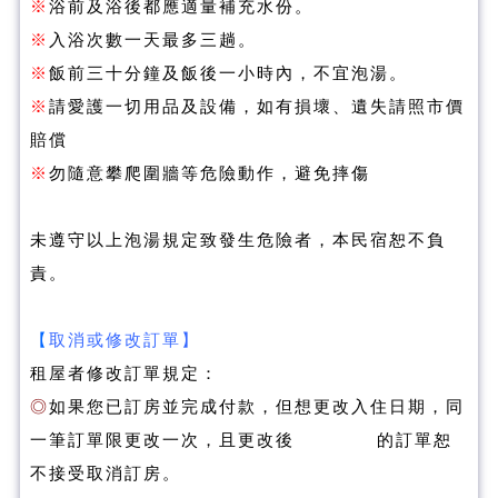
※
浴前及浴後都應適量補充水份。
※
入浴次數一天最多三趟。
※
飯前三十分鐘及飯後一小時內，不宜泡湯。
※
請愛護一切用品及設備，如有損壞、遺失請照市價
賠償
※
勿隨意攀爬圍牆等危險動作，避免摔傷
未遵守以上泡湯規定致發生危險者，本民宿恕不負
責。
【
取消或修改訂單】
租屋者修改訂單規定：
◎
如果您已訂房並完成付款，但想更改入住日期，同
一筆訂單限更改一次，且更改後 的訂單恕
不接受取消訂房。