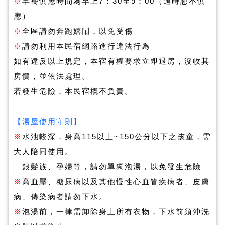
※
早餐供應時間為早上7：30至9：00（逾時恕不供
應）
※
全區請勿奔跑嬉鬧，以免受傷
※
請勿利用本民宿網路進行違法行為
如有違反以上規定，本宿有權要求立即退房，沒收其
房價，並依法處理。
若發生危險，本民宿概不負責。
湯屋使用守則
【
】
※
水池較深，身高115以上~150公分以下之孩童，需
大人陪同使用。
銀髮族、孕婦等，請勿單獨泡湯，以免發生危險
※
高血壓、糖尿病以及其他慢性心血管疾病者、皮膚
病、傳染病者請勿下水。
※
泡湯前，一律需卸除身上所有衣物，下水前須沖洗