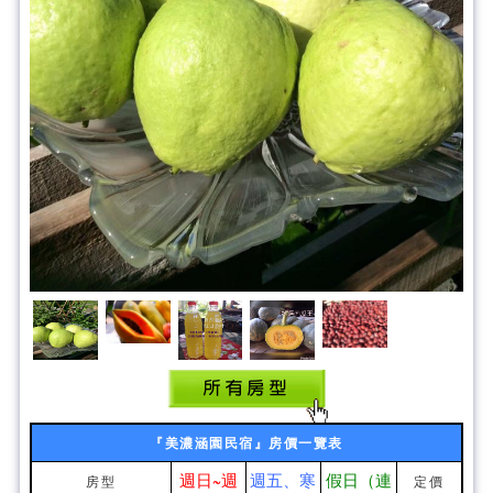
『美濃涵園民宿』房價一覽表
週日~週
週五、寒
假日（連
房型
定價