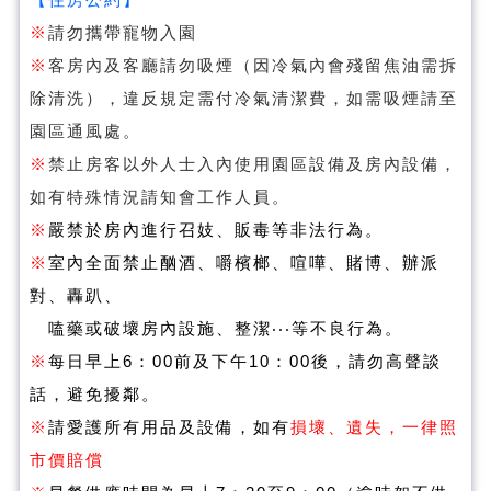
【住房公約】
※
請勿攜帶寵物入園
※
客房內及客廳請勿吸煙（因冷氣內會殘留焦油需拆
除清洗），違反規定需付冷氣清潔費，如需吸煙請至
園區通風處。
※
禁止房客以外人士入內使用園區設備及房內設備，
如有特殊情況請知會工作人員。
※
嚴禁於房內進行召妓、販毒等非法行為。
※
室內全面禁止酗酒、嚼檳榔、喧嘩、賭博、辦派
對、轟趴、
嗑藥或破壞房內設施、整潔‧‧‧等不良行為。
※
每日早上6：00前及下午10：00後，請勿高聲談
話，避免擾鄰。
※
請愛護所有用品及設備，如有
損壞、遺失，一律照
市價賠償