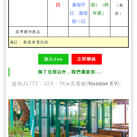
四
暑假平
假）（跨
（春
日、連假
年夜）
節）
前一日
當季農特產品
備註： 歡迎來電洽詢
加入line
立即聯絡
除了住宿以外，我們還提供....
提供J1772 - 32A - 7Kw充電樁(
Noodoe EV
)。