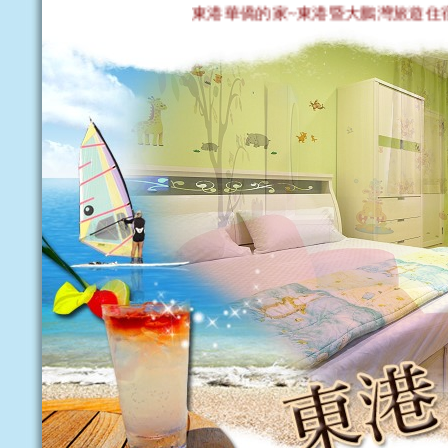
東港華僑的家~東港暨大鵬灣旅遊住宿最佳