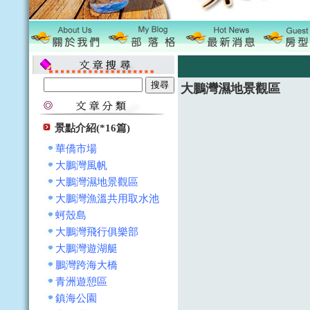
大鵬灣濕地景觀區
景點介紹(*16篇)
華僑市場
大鵬灣風帆
大鵬灣濕地景觀區
大鵬灣漁溫共用取水池
蚵殼島
大鵬灣飛行俱樂部
大鵬灣遊湖艇
鵬灣跨海大橋
青洲遊憩區
鎮海公園