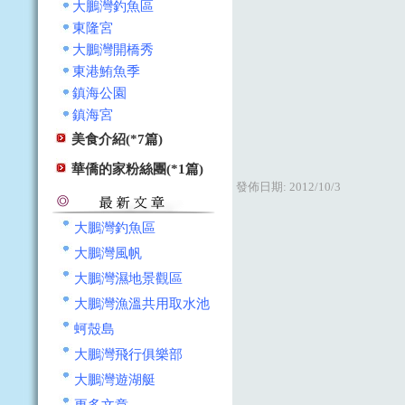
大鵬灣釣魚區
東隆宮
大鵬灣開橋秀
東港鮪魚季
鎮海公園
鎮海宮
美食介紹(*7篇)
華僑的家粉絲團(*1篇)
發佈日期:
2012/10/3
大鵬灣釣魚區
大鵬灣風帆
大鵬灣濕地景觀區
大鵬灣漁溫共用取水池
蚵殼島
大鵬灣飛行俱樂部
大鵬灣遊湖艇