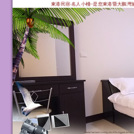
東港民宿‧名人小棧~是您東港暨大鵬灣旅遊