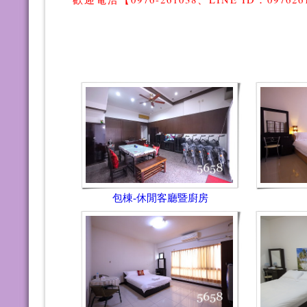
包棟-休閒客廳暨廚房