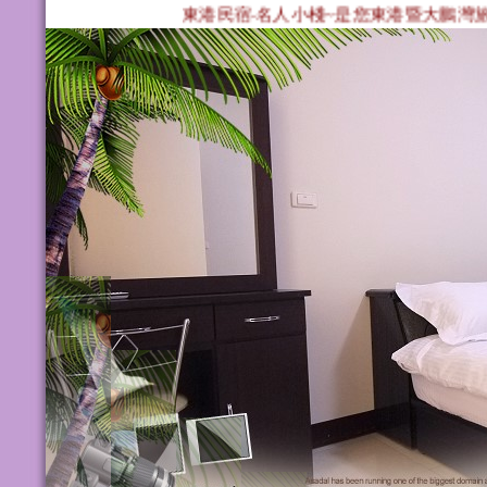
東港民宿‧名人小棧~是您東港暨大鵬灣旅遊住