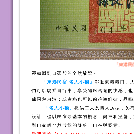
「東港民宿‧
宛如回到自家般的全然放鬆～
「東港民宿‧名人小棧」
鄰近東港港口、
們可以騎乘自行車，享受隨風踏遊的快感，也
爺同遊東港；或者您也可以前往海鮮街，品
「名人小棧」
提供二人及四人房型，另
設計，僅以民宿最基本的概念－簡單和溫馨，
到自家般全然放鬆的舒服、自在與愜意。
歡迎電洽【0976-261038、LINE ID：097