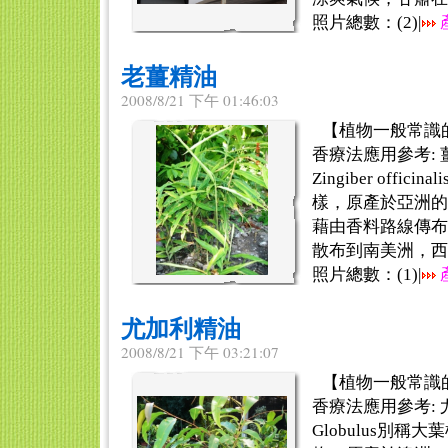
照片總數：(
2
)|
老薑精油
2008/8/21 下午 01:46:03
【植物一般常識
香療法應用參考: 薑
Zingiber offi
樣，原產於亞洲的
藉由香料路線傳布
散布到南美洲，西印度
照片總數：(
1
)|
尤加利精油
2008/8/21 下午 03:21:07
【植物一般常識
香療法應用參考: 尤加
Globulus別