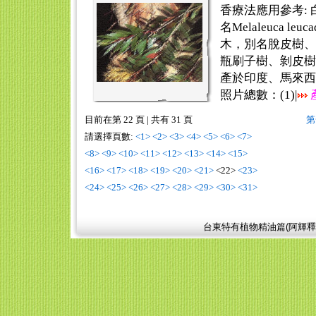
香療法應用參考: 白
名Melaleuca leu
木，別名脫皮樹、
瓶刷子樹、剝皮樹
產於印度、馬來西亞、
照片總數：(
1
)|
目前在第 22 頁
|
共有 31 頁
第
請選擇頁數:
<1>
<2>
<3>
<4>
<5>
<6>
<7>
<8>
<9>
<10>
<11>
<12>
<13>
<14>
<15>
<16>
<17>
<18>
<19>
<20>
<21>
<22>
<23>
<24>
<25>
<26>
<27>
<28>
<29>
<30>
<31>
台東特有植物精油篇(阿輝釋迦