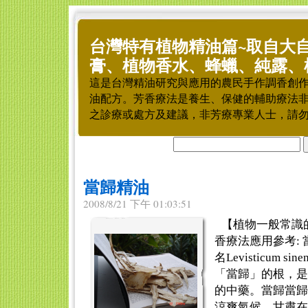
台灣特有植物精油篇~取自大
膏、植物香水、蜂蠟、純露、
這是台灣精油研究與應用的農民手作調香創
油配方。芳香療法是養生、保健的輔助療法
之診療或處方及建議，非芳療專業人士，請
當歸精油
2008/8/21 下午 01:03:51
【植物一般常識
香療法應用參考: 當
名Levisticum si
「當歸」的根，是
的中藥。當歸當歸
涼爽氣候，甘肅在海拔