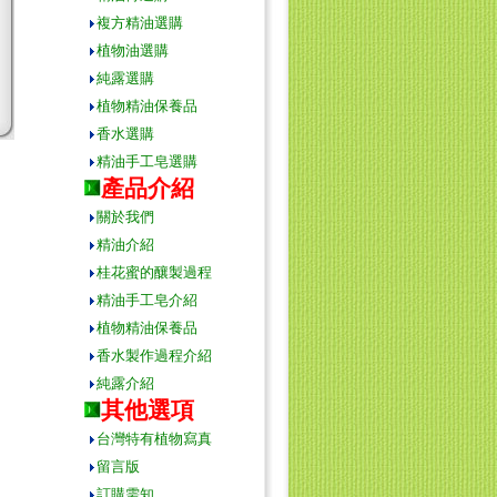
複方精油選購
植物油選購
純露選購
植物精油保養品
香水選購
精油手工皂選購
產品介紹
關於我們
精油介紹
桂花蜜的釀製過程
精油手工皂介紹
植物精油保養品
香水製作過程介紹
純露介紹
其他選項
台灣特有植物寫真
留言版
訂購需知