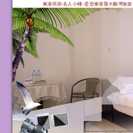
東港民宿‧名人小棧~是您東港暨大鵬灣旅遊住宿首