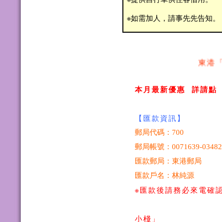
※如需加人，請事先先告知。
東港「名
本月最新優惠
詳請
【匯款資訊】
郵局代碼：700
郵局帳號：0071639-03482
匯款郵局：東港郵局
匯款戶名：林純源
※
匯款後請務必來電確
東港
小棧」