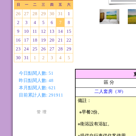
日
一
二
三
四
五
六
26
27
28
29
30
31
1
2
3
4
5
6
7
8
9
10
11
12
13
14
15
16
17
18
19
20
21
22
23
24
25
26
27
28
29
30
31
1
2
3
4
5
今日點閱人數:
51
昨日點閱人數:
48
區 分
本月點閱人數:
621
二人套房（3F)
目前累計人數:
291911
備註：
※早餐2份。
管 理
※衛浴設有浴缸。
※提供自行車供住客借用。