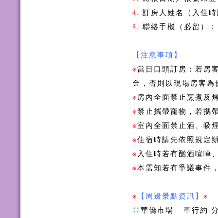
4.
訂房人姓名（入住時
8.
聯絡手機（必留）：
【注意事項】
※
當日口頭訂房：若房
金，否則以現場房客為
※
房內全面禁止烹煮及
※
禁止攜帶寵物，若攜
※
室內全面禁止酒、吸
※
住宿時請先依照規定辦
※
入住時若有酗酒喧嘩
※
本需知若有爭議事件
※
【周邊景點資訊】
※
◎
華僑市場 車行約 