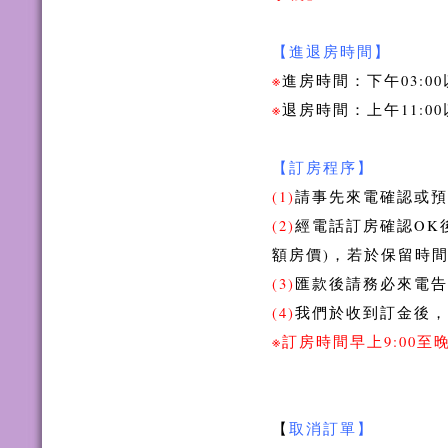
【進退房時間】
※
進房時間：下午03:0
※
退房時間：上午11:0
【訂房程序】
(1)
請事先來電確認或預
(2)
經電話訂房確認OK
額房價)，若於保留時
(3)
匯款後請務必來電告知，
(4)
我們於收到訂金後，
※訂房時間早上9:00至
【
取消訂單】