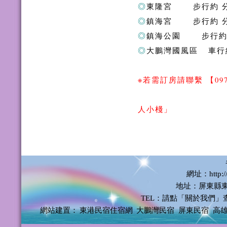
◎
東隆宮 步行約 
◎
鎮海宮 步行約 
◎
鎮海公園 步行約
◎
大鵬灣國風區 車行
※若需訂房請聯繫
【
09
人小棧」
網址：http://
地址：屏東縣東
TEL：請點「關於我們」
網站建置：
東港民宿住宿網
大鵬灣民宿
屏東民宿
高