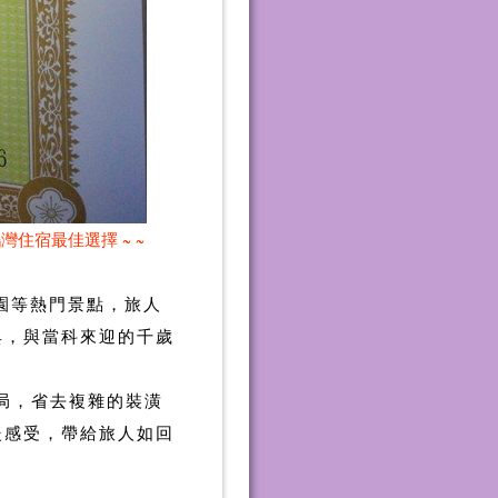
最佳選擇 ~ ~
園等熱門景點，旅人
典，與當科來迎的千歲
。
局，省去複雜的裝潢
暖感受，帶給旅人如回