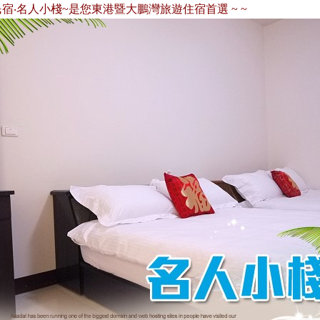
人小棧~是您東港暨大鵬灣旅遊住宿首選 ~ ~