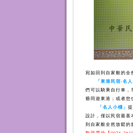
宛如回到自家般的全
「東港民宿‧名
們可以騎乘自行車，
爺同遊東港；或者您
「名人小棧」
提
設計，僅以民宿最基
到自家般全然放鬆
歡迎電洽【0976-261