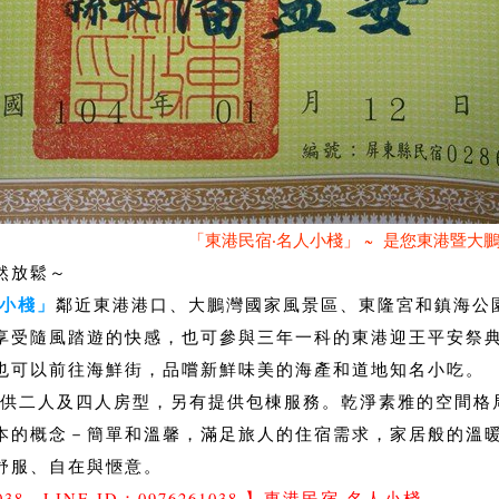
「東港民宿‧名人小棧」 ~ 是您東港暨大鵬灣住宿
然放鬆～
人小棧」
鄰近東港港口、大鵬灣國家風景區、東隆宮和鎮海公
享受隨風踏遊的快感，也可參與三年一科的東港迎王平安祭
也可以前往海鮮街，品嚐新鮮味美的海產和道地知名小吃
供二人及四人房型，另有提供包棟服務。乾淨素雅的空間格
本的概念－簡單和溫馨，滿足旅人的住宿需求，家居般的溫
的舒服、自在與愜意。
038、LINE ID：0976261038 】東港民宿‧名人小棧。