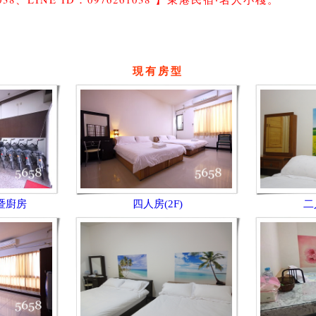
現有房型
暨廚房
四人房(2F)
二