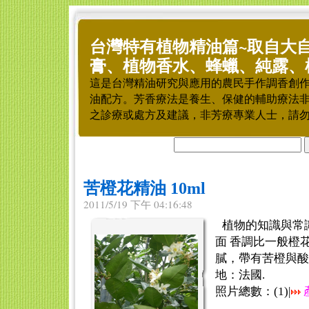
台灣特有植物精油篇~取自大
膏、植物香水、蜂蠟、純露、
這是台灣精油研究與應用的農民手作調香創
油配方。芳香療法是養生、保健的輔助療法
之診療或處方及建議，非芳療專業人士，請
苦橙花精油 10ml
2011/5/19 下午 04:16:48
植物的知識與常
面 香調比一般橙
膩，帶有苦橙與酸
地：法國.
照片總數：(
1
)|