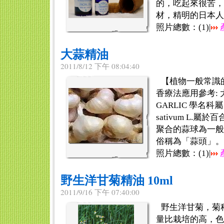
的，吃起來很苦，
材，精明的日本人用它
照片總數：(
1
)|
大蒜精油
2011/8/12 下午 08:04:40
【植物一般常識
香療法應用參考:
GARLIC 學名科屬
sativum L.
聚合的蒜球為一般
俗稱為「蒜頭」。大
照片總數：(
1
)|
野生洋甘菊精油 10ml
2011/9/16 下午 07:40:00
野生洋甘菊，菊
量比栽培的高，色