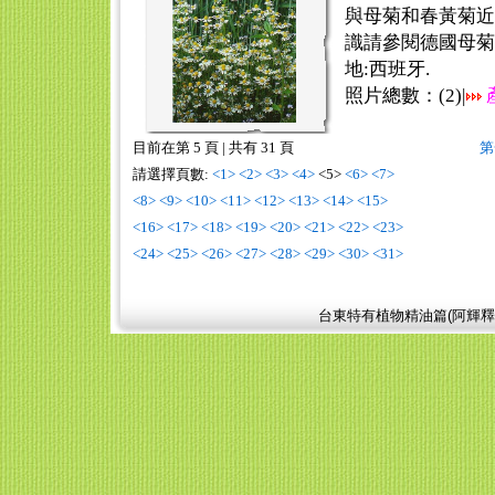
與母菊和春黃菊近
識請參閱德國母菊
地:西班牙.
照片總數：(
2
)|
目前在第 5 頁
|
共有 31 頁
第
請選擇頁數:
<1>
<2>
<3>
<4>
<5>
<6>
<7>
<8>
<9>
<10>
<11>
<12>
<13>
<14>
<15>
<16>
<17>
<18>
<19>
<20>
<21>
<22>
<23>
<24>
<25>
<26>
<27>
<28>
<29>
<30>
<31>
台東特有植物精油篇(阿輝釋迦