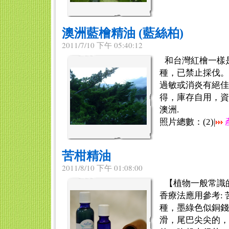
澳洲藍檜精油 (藍絲柏)
2011/7/10 下午 05:40:12
和台灣紅檜一樣
種，已禁止採伐。
過敏或消炎有絕佳
得，庫存自用，資
澳洲.
照片總數：(
2
)|
苦柑精油
2011/8/10 下午 01:08:00
【植物一般常識
香療法應用參考:
種，墨綠色似銅錢
滑，尾巴尖尖的，