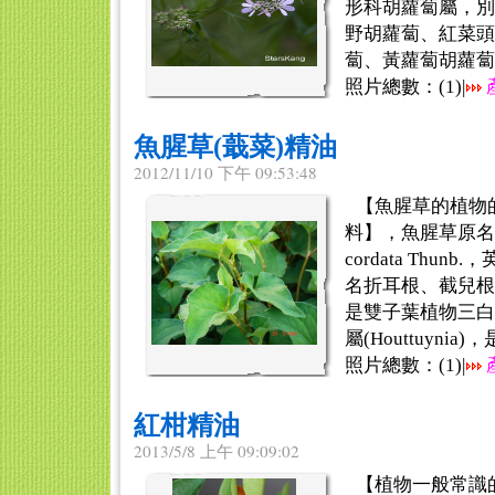
形科胡蘿蔔屬，別
野胡蘿蔔、紅菜頭
蔔、黃蘿蔔胡蘿蔔。 
照片總數：(
1
)|
魚腥草(蕺菜)精油
2012/11/10 下午 09:53:48
【魚腥草的植物
料】，魚腥草原名蕺菜
cordata Thunb
名折耳根、截兒根
是雙子葉植物三白草科(
屬(Houttuynia)，是
照片總數：(
1
)|
紅柑精油
2013/5/8 上午 09:09:02
【植物一般常識