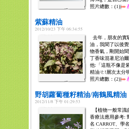
照片總數：(
1
)|
紫蘇精油
2012/10/23 下午 06:34:55
去年，朋友的實
油，我聞了以後覺
物香氣，剛開始聞
丁香味混著尼泊爾
他:「這瓶不像是
精油ㄝ!層次太分明，
照片總數：(
2
)|
野胡蘿蔔種籽精油/南鶴風精油
2012/11/8 下午 01:29:53
【植物一般常識
香療法應用參考:
名 CARROT、學名：