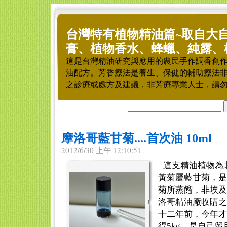
台灣特有植物精油篇~取自大
膏、植物香水、蜂蠟、純露、
這是台灣精油研究與應用的農民手作調香創
油配方。芳香療法是養生、保健的輔助療法
之診療或處方及建議，非芳療專業人士，請
摩洛哥藍甘菊....首次油 10ml
2012/6/30 上午 12:10:51
這支精油植物為
黃菊屬藍甘菊，是
菊所蒸餾，非埃及
洛哥精油廠收購之
十二年前，今年才
得5kg，是自己留用