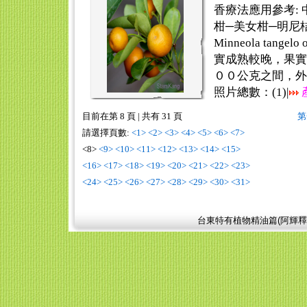
香療法應用參考:
柑─美女柑─明尼
Minneola tangel
實成熟較晚，果實
００公克之間，外形 
照片總數：(
1
)|
目前在第 8 頁
|
共有 31 頁
第
請選擇頁數:
<1>
<2>
<3>
<4>
<5>
<6>
<7>
<8>
<9>
<10>
<11>
<12>
<13>
<14>
<15>
<16>
<17>
<18>
<19>
<20>
<21>
<22>
<23>
<24>
<25>
<26>
<27>
<28>
<29>
<30>
<31>
台東特有植物精油篇(阿輝釋迦